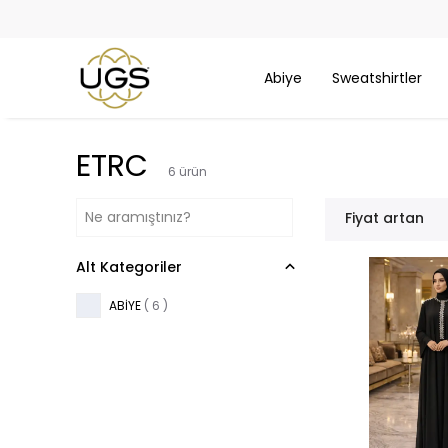
Abiye
Sweatshirtler
ETRC
6
ürün
Fiyat artan
Alt Kategoriler
ABİYE
(
6
)