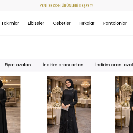
999 TL VE ÜZERİ SİPARİŞLERİNİZE KARGO BEDAVA
Takımlar
Elbiseler
Ceketler
Hırkalar
Pantolonlar
Fiyat azalan
İndirim oranı artan
İndirim oranı aza