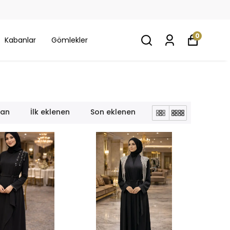
0
Kabanlar
Gömlekler
lan
İlk eklenen
Son eklenen