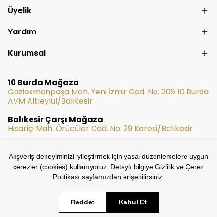
Üyelik
Yardım
Kurumsal
10 Burda Mağaza
Gaziosmanpaşa Mah. Yeni İzmir Cad. No: 206 10 Burda
AVM Altıeylül/Balıkesir
Balıkesir Çarşı Mağaza
Hisariçi Mah. Örücüler Cad. No: 29 Karesi/Balıkesir
Alışveriş deneyiminizi iyileştirmek için yasal düzenlemelere uygun
çerezler (cookies) kullanıyoruz. Detaylı bilgiye Gizlilik ve Çerez
Politikası sayfamızdan erişebilirsiniz.
Reddet
Kabul Et
UGS Mağazacılık © 2025 Tüm Hakları Saklıdır - Proses Agency
Tarafından Hazırlanmıştır.