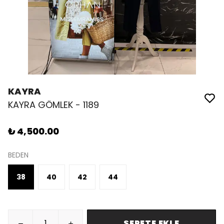
KAYRA
KAYRA GÖMLEK - 1189
₺ 4,500.00
BEDEN
38
40
42
44
SEPETE EKLE