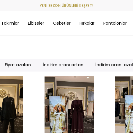
999 TL VE ÜZERİ SİPARİŞLERİNİZE KARGO BEDAVA
Takımlar
Elbiseler
Ceketler
Hırkalar
Pantolonlar
Fiyat azalan
İndirim oranı artan
İndirim oranı aza