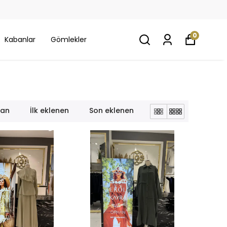
0
Kabanlar
Gömlekler
lan
İlk eklenen
Son eklenen