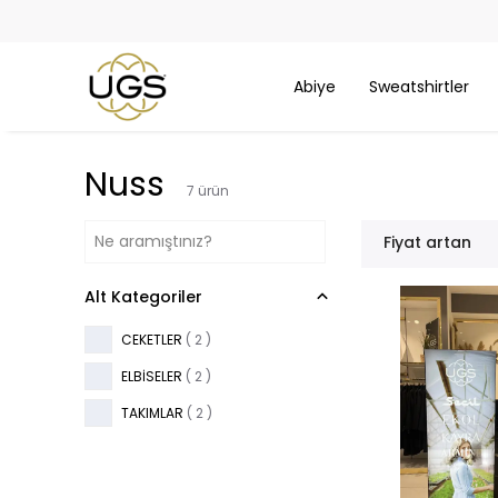
Abiye
Sweatshirtler
Nuss
7
ürün
Fiyat artan
Alt Kategoriler
CEKETLER
(
2
)
ELBİSELER
(
2
)
TAKIMLAR
(
2
)