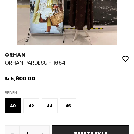
ORHAN
ORHAN PARDESÜ - 1654
₺ 5,800.00
BEDEN
40
42
44
46
SEPETE EKLE