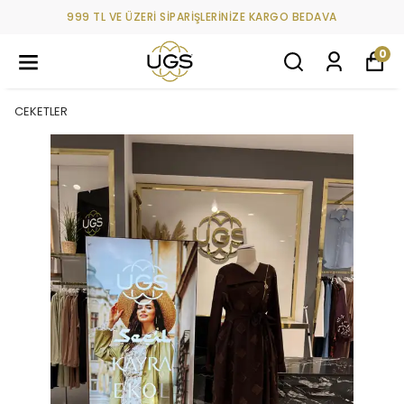
999 TL VE ÜZERİ SİPARİŞLERİNİZE KARGO BEDAVA
0
CEKETLER