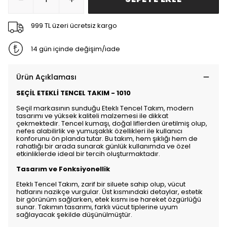
999 TL üzeri ücretsiz kargo
14 gün içinde değişim/iade
Ürün Açıklaması
SEÇİL ETEKLİ TENCEL TAKIM - 1010
Seçil markasının sunduğu Eteklı Tencel Takım, modern
tasarımı ve yüksek kaliteli malzemesi ile dikkat
çekmektedir. Tencel kumaşı, doğal liflerden üretilmiş olup,
nefes alabilirlik ve yumuşaklık özellikleri ile kullanıcı
konforunu ön planda tutar. Bu takım, hem şıklığı hem de
rahatlığı bir arada sunarak günlük kullanımda ve özel
etkinliklerde ideal bir tercih oluşturmaktadır.
Tasarım ve Fonksiyonellik
Eteklı Tencel Takım, zarif bir siluete sahip olup, vücut
hatlarını nazikçe vurgular. Üst kısmındaki detaylar, estetik
bir görünüm sağlarken, etek kısmı ise hareket özgürlüğü
sunar. Takımın tasarımı, farklı vücut tiplerine uyum
sağlayacak şekilde düşünülmüştür.