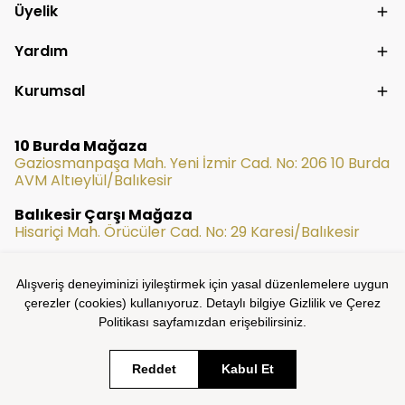
Üyelik
Yardım
Kurumsal
10 Burda Mağaza
Gaziosmanpaşa Mah. Yeni İzmir Cad. No: 206 10 Burda
AVM Altıeylül/Balıkesir
Balıkesir Çarşı Mağaza
Hisariçi Mah. Örücüler Cad. No: 29 Karesi/Balıkesir
Alışveriş deneyiminizi iyileştirmek için yasal düzenlemelere uygun
çerezler (cookies) kullanıyoruz. Detaylı bilgiye Gizlilik ve Çerez
Politikası sayfamızdan erişebilirsiniz.
Reddet
Kabul Et
UGS Mağazacılık © 2025 Tüm Hakları Saklıdır - Proses Agency
Tarafından Hazırlanmıştır.