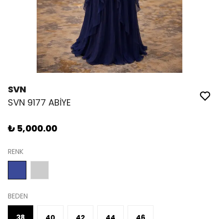
SVN
SVN 9177 ABİYE
₺ 5,000.00
RENK
BEDEN
38
40
42
44
46