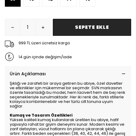
SEPETE EKLE
999 TL üzeri ücretsiz kargo
14 gün içinde değişim/iade
Ürün Açıklaması
Şıklığı ve zarafeti bir araya getiren bu abiye, özel davetler
ve etkinlikler için mükemmel bir seçimdir. SVN markasının
özenle tasarladığı bu model, hem lacivert hem de bej renk
seçenekleriyle sunulmaktadır. Her iki renk de, farklı stillerle
kolayca kombinlenebilir ve her türlü cilt tonuna uyum
sağlar.
Kumaş ve Tasarım Özellikleri
Yüksek kaliteli kumaş kullanılarak üretilen bu abiye, hafif
yapısıyla rahat bir giyim deneyimi sunar. Modern kesimi ve
zarif detayları, vücut hatlarını ön plana çıkararak şıklığı
artırır. Farklı beden seçenekleri (38, 40, 42, 44, 46) ile geniş