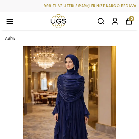
999 TL VE ÜZERİ SİPARİŞLERİNİZE KARGO BEDAVA
0
ABİYE